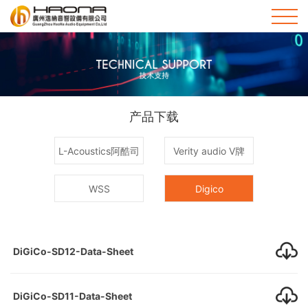
首
页
关
HOME
于
新
产品下载
我
闻
品
L-Acoustics阿酷司
Verity audio V牌
们
资
牌
工
ABOUT
WSS
Digico
US
讯
产
程
售
NEWS
品
案
后
技
DiGiCo-SD12-Data-Sheet
PRODUCTS
例
服
术
联
CASE
DiGiCo-SD11-Data-Sheet
务
支
系