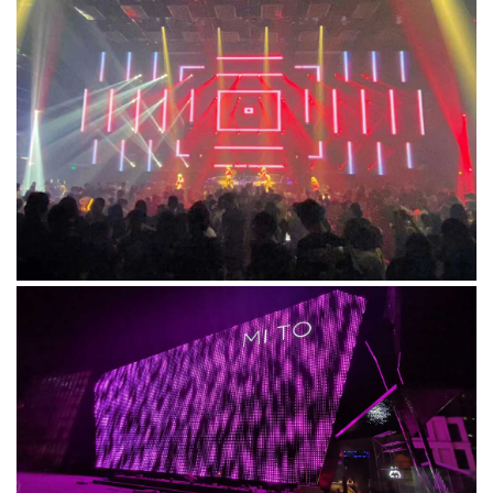
SERVICE
持
我
TECHNICAL
们
CONTACT
US