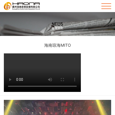
首
页
关
HOME
于
新
海南琼海MITO
我
闻
品
们
资
牌
工
ABOUT
US
讯
产
程
售
NEWS
品
案
后
技
PRODUCTS
例
服
术
联
CASE
务
支
系