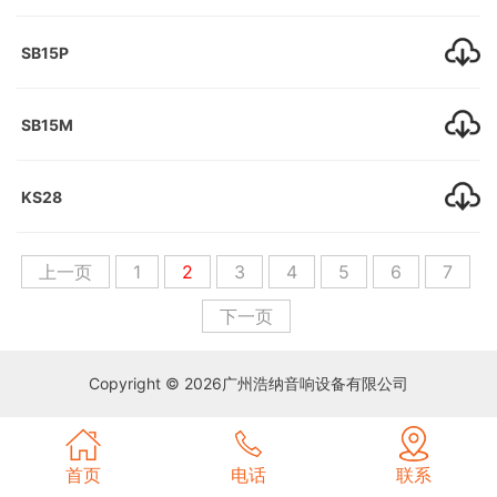
SERVICE
持
我
SB15P
TECHNICAL
们
CONTACT
US
SB15M
KS28
上一页
1
2
3
4
5
6
7
下一页
Copyright © 2026
广州浩纳音响设备有限公司
首页
电话
联系