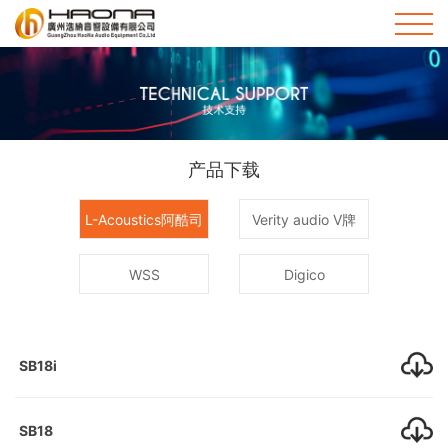
首
页
关
HOME
于
新
产品下载
我
闻
品
L-Acoustics阿酷司
Verity audio V牌
们
资
牌
工
ABOUT
WSS
Digico
US
讯
产
程
售
NEWS
品
案
后
技
SB18i
PRODUCTS
例
服
术
联
CASE
SB18
务
支
系