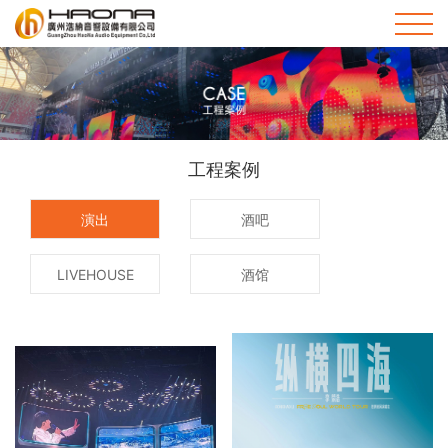
首
页
关
HOME
于
新
工程案例
我
闻
品
演出
酒吧
们
资
牌
工
ABOUT
LIVEHOUSE
酒馆
US
讯
产
程
售
NEWS
品
案
后
技
PRODUCTS
例
服
术
联
CASE
务
支
系