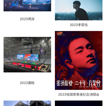
SERVICE
持
我
TECHNICAL
2023周深
们
CONTACT
2023李荣浩
US
2023鹿晗
2023张国荣香港纪念演唱会